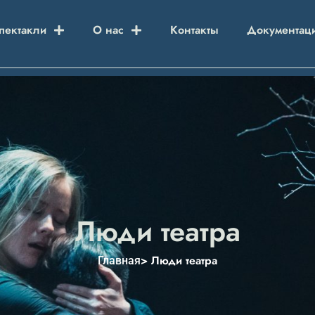
пектакли
О нас
Контакты
Документац
Люди театра
> Люди театра
Главная