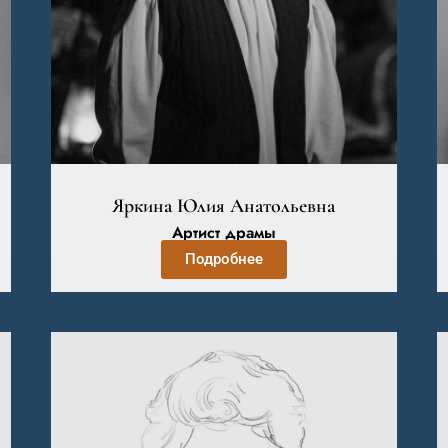
Яркина Юлия Анатольевна
Артист драмы
Подробнее