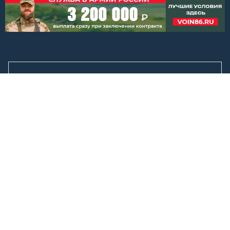
Покупка билетов онлайн:
quicktickets.ru