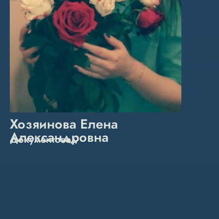
Хозяинова Елена
Александровна
Документовед