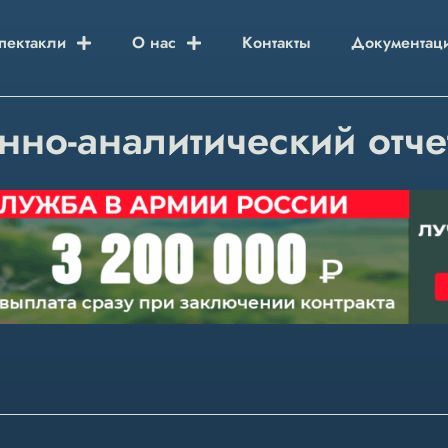
пектакли
О нас
Контакты
Документац
но-аналитический отчет