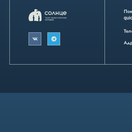
Пок
quic
Тел
Ад