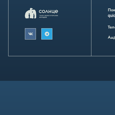
Пок
quic
Тел
Ад