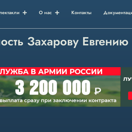
пектакли
О нас
Контакты
Документац
ость Захарову Евгению