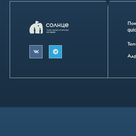
Пок
quic
Тел
Ад