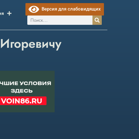
Версия для слабовидящих
ия
 Игоревичу