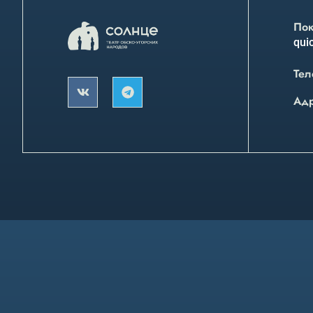
Пок
quic
Тел
Ад