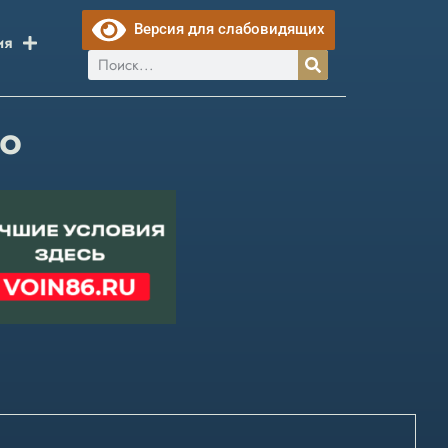
Версия для слабовидящих
ия
мо