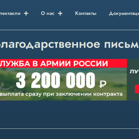
пектакли
О нас
Контакты
Документац
лагодарственное пись