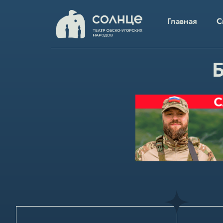
Главная
С
Б