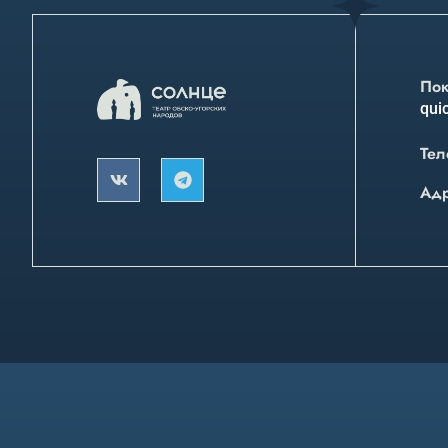
Пок
quic
Тел
Ад