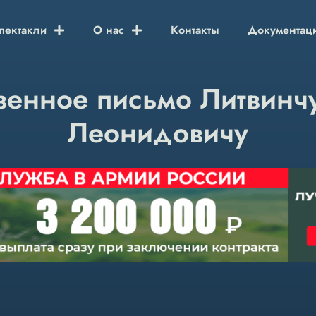
пектакли
О нас
Контакты
Документац
венное письмо Литвинч
Леонидовичу