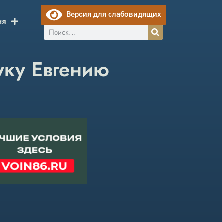
Версия для слабовидящих
ия
уку Евгению