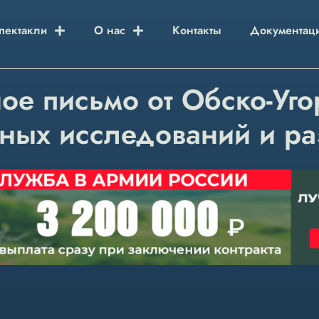
пектакли
О нас
Контакты
Документац
ое письмо от Обско-Угор
ных исследований и ра