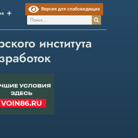
Версия для слабовидящих
ия
ского института
зработок