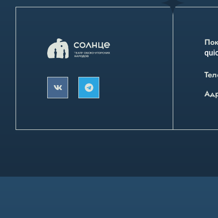
Пок
quic
Тел
Ад