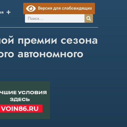
Версия для слабовидящих
ия
ной премии сезона
ого автономного