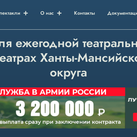
пектакли
О нас
Контакты
Документац
я ежегодной театраль
театрах Ханты-Мансийск
округа