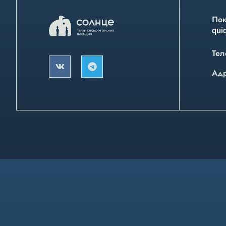
Пок
quic
Тел
Ад