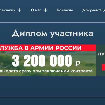
пектакли
О нас
Контакты
Документац
Диплом участника